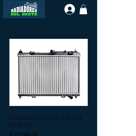
SKU: RA4376AL
RADIADOR FORD FIESTA
KINETIC
Precio
$ 75.000,00