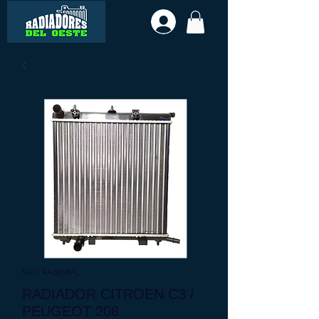
SKU: RA3658AL
RADIADOR CITROEN C3 /
PEUGEOT 208