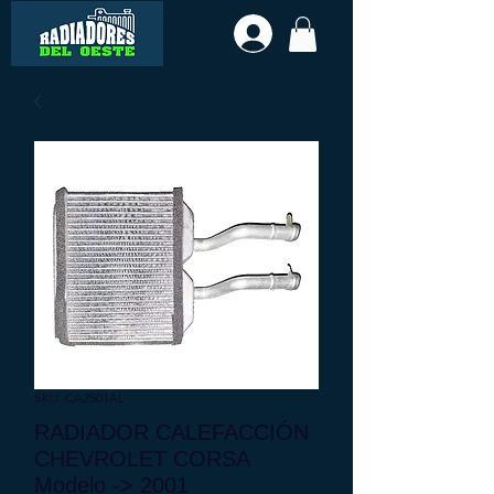
SKU: CA2501AL
RADIADOR CALEFACCIÓN
CHEVROLET CORSA
Modelo -> 2001