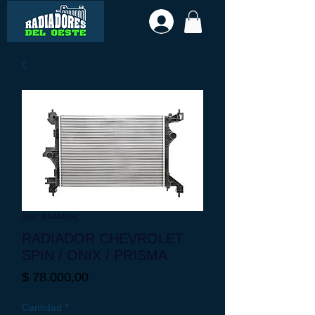
SKU: RA4440AL
RADIADOR CHEVROLET
SPIN / ONIX / PRISMA
Precio
$ 78.000,00
Cantidad
*